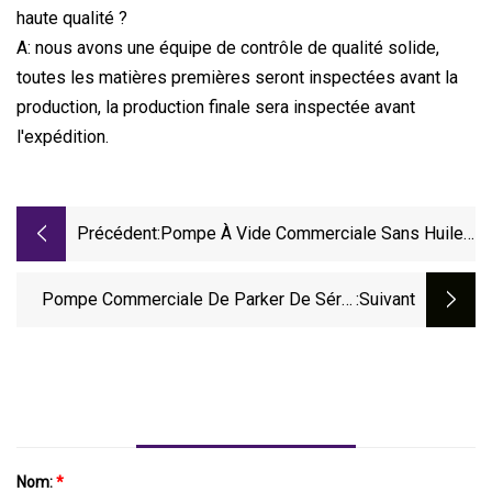
haute qualité ?
A: nous avons une équipe de contrôle de qualité solide,
toutes les matières premières seront inspectées avant la
production, la production finale sera inspectée avant
l'expédition.
Précédent:
Pompe À Vide Commerciale Sans Huile
À Haute Efficacité 220V
Pompe Commerciale De Parker De Série
:suivant
De Parker De Pièces De Rechange De
Camion À Benne Basculante De Marque De
La Chine
Nom:
*