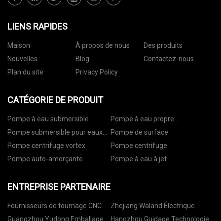
LIENS RAPIDES
Maison
À propos de nous
Des produits
Nouvelles
Blog
Contactez-nous
Plan du site
Privacy Policy
CATÉGORIE DE PRODUIT
Pompe à eau submersible
Pompe à eau propre
submersible
Pompe submersible pour eaux
Pompe de surface
usées
Pompe centrifuge vortex
Pompe centrifuge
Pompe auto-amorçante
Pompe à eau à jet
ENTREPRISE PARTENAIRE
Fournisseurs de tournage CNC
Zhejiang Waland Électrique
en Chine
Moteur Cie, Ltée
Guangzhou Yudong Emballage
Hangzhou Guidage Technologie