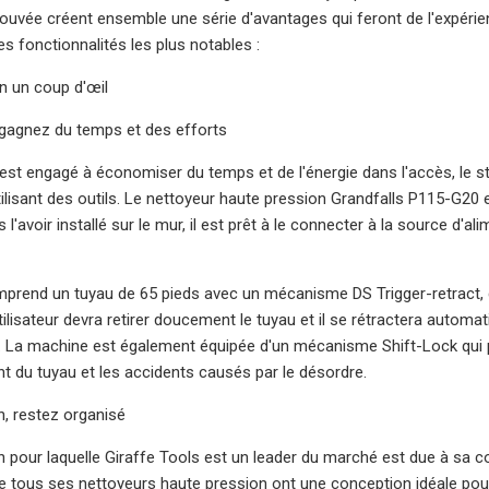
ouvée créent ensemble une série d'avantages qui feront de l'expérie
es fonctionnalités les plus notables :
en un coup d'œil
, gagnez du temps et des efforts
'est engagé à économiser du temps et de l'énergie dans l'accès, le st
tilisant des outils. Le nettoyeur haute pression Grandfalls P115-G2
ès l'avoir installé sur le mur, il est prêt à le connecter à la source d'
rend un tuyau de 65 pieds avec un mécanisme DS Trigger-retract, qui
 l'utilisateur devra retirer doucement le tuyau et il se rétractera auto
r. La machine est également équipée d'un mécanisme Shift-Lock qui pe
t du tuyau et les accidents causés par le désordre.
n, restez organisé
n pour laquelle Giraffe Tools est un leader du marché est due à sa c
e tous ses nettoyeurs haute pression ont une conception idéale pour 