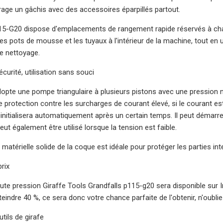
rage un gâchis avec des accessoires éparpillés partout.
15-G20 dispose d'emplacements de rangement rapide réservés à chaq
 les pots de mousse et les tuyaux à l'intérieur de la machine, tout en
e nettoyage.
curité, utilisation sans souci
pte une pompe triangulaire à plusieurs pistons avec une pression 
 protection contre les surcharges de courant élevé, si le courant es
 réinitialisera automatiquement après un certain temps. Il peut démar
eut également être utilisé lorsque la tension est faible.
matérielle solide de la coque est idéale pour protéger les parties i
prix
ute pression Giraffe Tools Grandfalls p115-g20 sera disponible sur I
teindre 40 %, ce sera donc votre chance parfaite de l'obtenir, n'oublie
tils de girafe