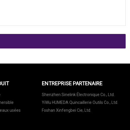
DUIT
ENTREPRISE PARTENAIRE
e
Shenzhen Sinelink Électronique Co., Ltd.
ersible
YiWu HUMEDA Quincaillerie Outils Co., Ltd.
 eaux usées
Foshan Xinfengbei Cie, Ltd.