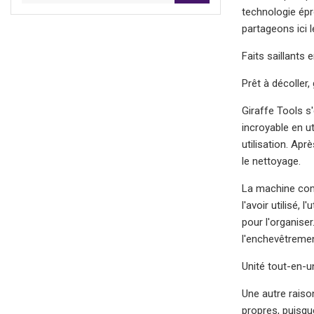
technologie épr
partageons ici l
Faits saillants 
Prêt à décoller
Giraffe Tools s
incroyable en u
utilisation. Apr
le nettoyage.
La machine comp
l'avoir utilisé,
pour l'organise
l'enchevêtremen
Unité tout-en-u
Une autre raiso
propres, puisqu