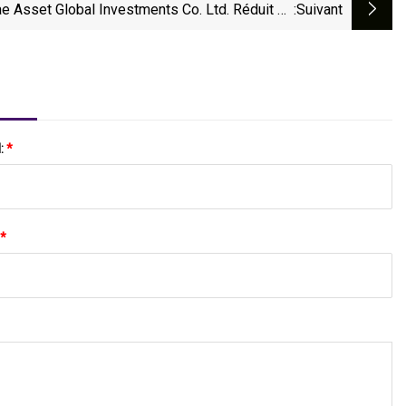
e Asset Global Investments Co. Ltd. Réduit Sa
:suivant
Position En Actions Dans The Gorman
l:
*
*