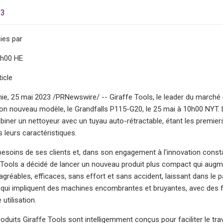
23
ies par
0h00 HE
icle
ie, 25 mai 2023 /PRNewswire/ -- Giraffe Tools, le leader du marché 
son nouveau modèle, le Grandfalls P115-G20, le 25 mai à 10h00 NYT. 
iner un nettoyeur avec un tuyau auto-rétractable, étant les premier
 leurs caractéristiques.
besoins de ses clients et, dans son engagement à l'innovation const
 Tools a décidé de lancer un nouveau produit plus compact qui augment
agréables, efficaces, sans effort et sans accident, laissant dans l
qui impliquent des machines encombrantes et bruyantes, avec des fils
utilisation.
oduits Giraffe Tools sont intelligemment conçus pour faciliter le trav