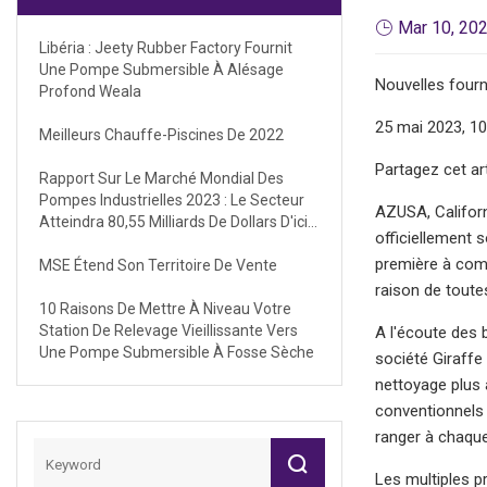
Mar 10, 20
Libéria : Jeety Rubber Factory Fournit
Une Pompe Submersible À Alésage
Nouvelles fourn
Profond Weala
25 mai 2023, 1
Meilleurs Chauffe-Piscines De 2022
Partagez cet art
Rapport Sur Le Marché Mondial Des
Pompes Industrielles 2023 : Le Secteur
AZUSA, Californ
Atteindra 80,55 Milliards De Dollars D'ici
officiellement 
2027 À Un TCAC De 5,6 %
première à comb
MSE Étend Son Territoire De Vente
raison de toutes
10 Raisons De Mettre À Niveau Votre
Station De Relevage Vieillissante Vers
A l'écoute des 
Une Pompe Submersible À Fosse Sèche
société Giraffe
nettoyage plus 
conventionnels 
ranger à chaque 
Les multiples pr