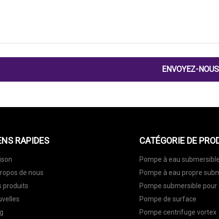
ENVOYEZ-NOUS
ENS RAPIDES
CATÉGORIE DE PRO
ison
Pompe à eau submersibl
ropos de nous
Pompe à eau propre subm
 produits
Pompe submersible pour
velles
Pompe de surface
g
Pompe centrifuge vortex