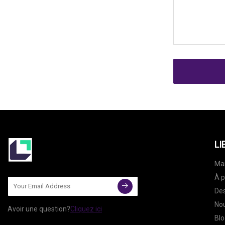
LI
Ma
À p
Des
Nou
Avoir une question?
Cliquez ici
Blo