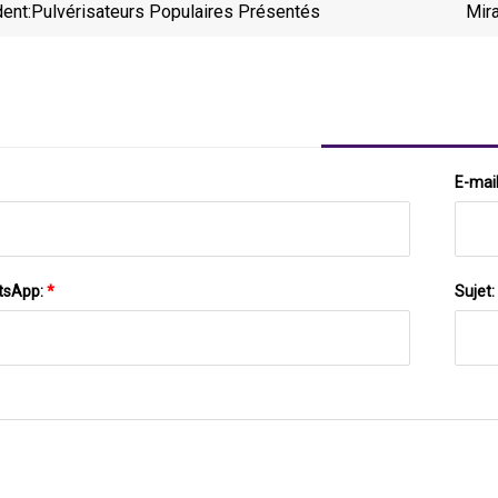
ent:
Pulvérisateurs Populaires Présentés
Mira
E-mai
tsApp:
*
Sujet: