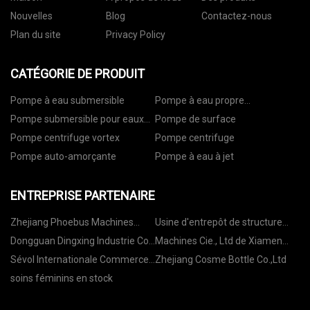
Nouvelles
Blog
Contactez-nous
Plan du site
Privacy Policy
CATÉGORIE DE PRODUIT
Pompe à eau submersible
Pompe à eau propre
submersible
Pompe submersible pour eaux
Pompe de surface
usées
Pompe centrifuge vortex
Pompe centrifuge
Pompe auto-amorçante
Pompe à eau à jet
ENTREPRISE PARTENAIRE
Zhejiang Phoebus Machines
Usine d'entrepôt de structure
Electric Technology Co., Ltd
métallique en Chine
Dongguan Dingxing Industrie Co.,
Machines Cie., Ltd de Xiamen
Ltd.
Dazao.
Sévol Internationale Commerce
Zhejiang Cosme Bottle Co.,Ltd
(Shandong) Cie, Ltd.
soins féminins en stock